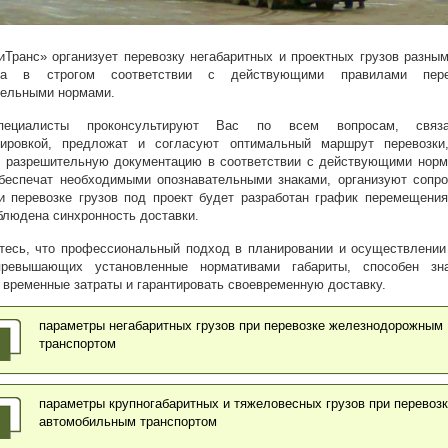
Транс» организует перевозку негабаритных и проектных грузов разны
рта в строгом соответствии с действующими правилами пер
тельными нормами.
ециалисты проконсультируют Вас по всем вопросам, связ
тировкой, предложат и согласуют оптимальный маршрут перевозки
 разрешительную документацию в соответствии с действующими нор
обеспечат необходимыми опознавательными знаками, организуют сопр
ри перевозке грузов под проект будет разработан график перемещения
блюдена синхронность доставки.
тесь, что профессиональный подход в планировании и осуществлении
превышающих установленные нормативами габариты, способен зна
 временные затраты и гарантировать своевременную доставку.
параметры негабаритных грузов при перевозке железнодорожным
транспортом
параметры крупногабаритных и тяжеловесных грузов при перевоз
автомобильным транспортом