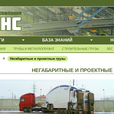
ГИ
БАЗА ЗНАНИЙ
Н
ВЫПАДАЮЩЕЕ МЕНЮ
ВЫПАДАЮ
Е МЕНЮ
НИЯ
ТРУБЫ И МЕТАЛЛОПРОКАТ
СТРОИТЕЛЬНЫЕ ГРУЗЫ
ЛЕС
Негабаритные и проектные грузы
НЕГАБАРИТНЫЕ И ПРОЕКТНЫЕ