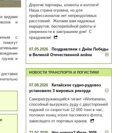
Дорогие партнеры, клиенты и коллеги!
Наша страна огромна, но для
профессионалов нет непреодолимых
ми видами
расстояний. Желаем вам надежных
евозок и
маршрутов, бесперебойной работы и
уверенности в завтрашнем дне! С
анным с
праздником!
, помогут
мативными
07.05.2026
Поздравляем с Днём Победы
овождение
в Великой Отечественной войне
 грузов и
НОВОСТИ ТРАНСПОРТА И ЛОГИСТИКИ
 доставки
чительно
07.08.2026
Китайское судно-рудовоз
установило 3 мировых рекорда
Саморазгружающийся гигант «Wontanara»,
способный выгружать руду с двусторонней
подачей со скоростью 12 000 тонн в час,
положил конец эпохе пассивного флота,
ке
зависящего от портовых кранов.
31.07.2026
Что нового? Июль 2026