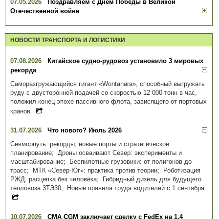
07.05.2026
Поздравляем с Днём Победы в Великой
Отечественной войне
НОВОСТИ ТРАНСПОРТА И ЛОГИСТИКИ
07.08.2026
Китайское судно-рудовоз установило 3 мировых
рекорда
Саморазгружающийся гигант «Wontanara», способный выгружать
руду с двусторонней подачей со скоростью 12 000 тонн в час,
положил конец эпохе пассивного флота, зависящего от портовых
кранов.
31.07.2026
Что нового? Июль 2026
Севморпуть: рекорды, новые порты и стратегическое
планирование; Дроны осваивают Север: эксперименты и
масштабирование; Беспилотные грузовики: от полигонов до
трасс; МТК «Север-Юг»: практика против теории; Роботизация
РЖД: расцепка без человека; Гибридный дизель для будущего
тепловоза 3ТЭ30; Новые правила труда водителей с 1 сентября.
10.07.2026
CMA CGM заключает сделку с FedEx на 1,4