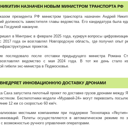
 НИКИТИН НАЗНАЧЕН НОВЫМ МИНИСТРОМ ТРАНСПОРТА РФ
казом президента РФ министром транспорта назначен Андрей Никит
ий должность заместителя главы ведомства. Его кандидатура была ед
на Госдумой накануне.
ришел в Минтранс в феврале 2025 года, курируя вопросы цифровизации
с 2017 года он возглавлял Новгородскую область, где получил опыт р
инфраструктурных проектов.
ие последовало после отставки предыдущего министра Романа Ста
возглавлял ведомство с мая 2024 года. В тот же день стало из
ой гибели экс-министра в Подмосковье.
 ВНЕДРЯЕТ ИННОВАЦИОННУЮ ДОСТАВКУ ДРОНАМИ
а Саха запустила пилотный проект по доставке грузов дронами между Я
естяхом. Беспилотники модели «Муравей-24» могут перевозить посылки
яние 12 км со скоростью 60 км/ч.
еализован местными компаниями при поддержке Технопарка «Якутия
 инноваций. Полеты осуществляются в автоматическом режиме по 
 с возможностью ручного управления операторами.