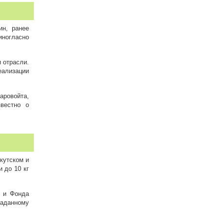
ин, ранее
иногласно
 отрасли.
еализации
ровойта,
вестно о
кутском и
 до 10 кг
» и Фонда
заданному