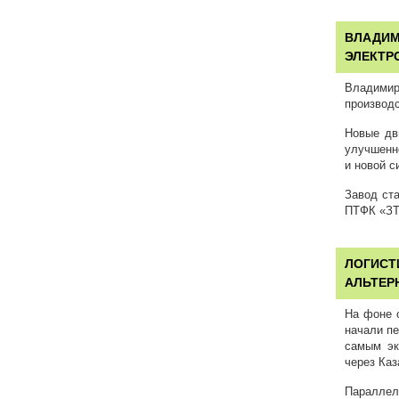
ВЛАДИМ
ЭЛЕКТР
Владимир
производ
Новые дв
улучшенн
и новой с
Завод ст
ПТФК «ЗТ
ЛОГИСТ
АЛЬТЕР
На фоне 
начали пе
самым эк
через Каз
Параллел