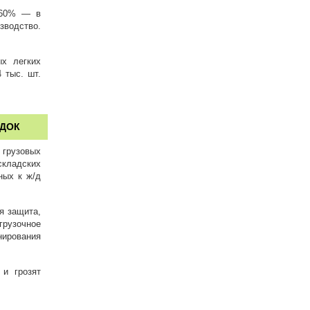
 60% — в
зводство.
ых легких
 тыс. шт.
АДОК
 грузовых
кладских
ных к ж/д
я защита,
грузочное
ирования
и грозят