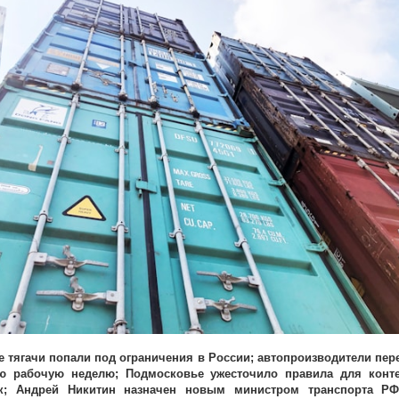
е тягачи попали под ограничения в России; автопроизводители пер
ую рабочую неделю; Подмосковье ужесточило правила для конт
к; Андрей Никитин назначен новым министром транспорта РФ