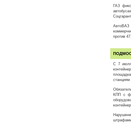
ГАЗ фикс
автобуса
Соцгарант
АвтоВАЗ 
коммерче
против 47
ПОДМОС
С 7 июля
контейне
площадка
станциям 
Обязатель
КПП с фо
оборудо
контейне
Нарушени
штрафами