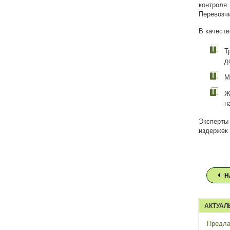
контрол
Перевозчи
В качеств
Т
д
М
Ж
н
Эксперты 
издержек 
Н
АКТУАЛ
Предла