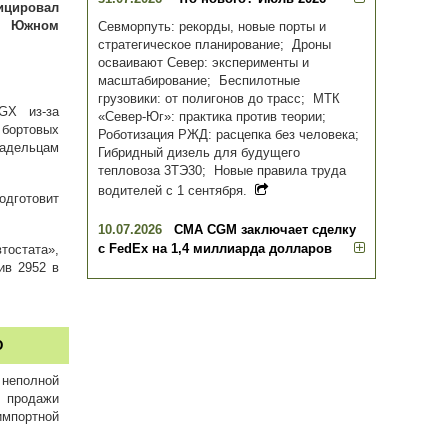
ицировал
на Южном
Севморпуть: рекорды, новые порты и
стратегическое планирование; Дроны
осваивают Север: эксперименты и
масштабирование; Беспилотные
грузовики: от полигонов до трасс; МТК
GX из-за
«Север-Юг»: практика против теории;
 бортовых
Роботизация РЖД: расцепка без человека;
адельцам
Гибридный дизель для будущего
тепловоза 3ТЭ30; Новые правила труда
водителей с 1 сентября.
одготовит
10.07.2026
CMA CGM заключает сделку
с FedEx на 1,4 миллиарда долларов
остата»,
ив 2952 в
Ю
 неполной
, продажи
импортной