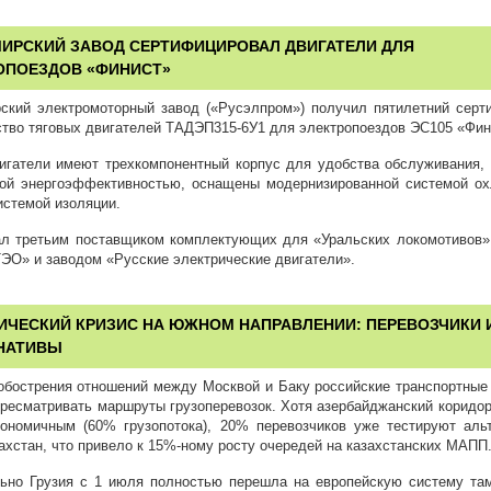
ИРСКИЙ ЗАВОД СЕРТИФИЦИРОВАЛ ДВИГАТЕЛИ ДЛЯ
ОПОЕЗДОВ «ФИНИСТ»
ский электромоторный завод («Русэлпром») получил пятилетний серт
ство тяговых двигателей ТАДЭП315-6У1 для электропоездов ЭС105 «Фин
игатели имеют трехкомпонентный корпус для удобства обслуживания,
ой энергоэффективностью, оснащены модернизированной системой о
истемой изоляции.
ал третьим поставщиком комплектующих для «Уральских локомотивов»
ЭО» и заводом «Русские электрические двигатели».
ИЧЕСКИЙ КРИЗИС НА ЮЖНОМ НАПРАВЛЕНИИ: ПЕРЕВОЗЧИКИ 
НАТИВЫ
обострения отношений между Москвой и Баку российские транспортные
ресматривать маршруты грузоперевозок. Хотя азербайджанский коридор
ономичным (60% грузопотока), 20% перевозчиков уже тестируют аль
ахстан, что привело к 15%-ному росту очередей на казахстанских МАПП
ьно Грузия с 1 июля полностью перешла на европейскую систему та